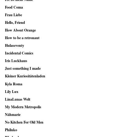
Food Coma
Frau Liebe
Hello, Friend
How About Orange
How to be a retronaut
Hulaseventy
Incidental Comics
Iris Luckhaus
Just something I made
Kleiner Kuriositätenladen
Kyla Roma
Lily Lux
LinaLunas Welt
My Modern Metropolis
Nähmarie
No Kitchen For Old Men
Philuko