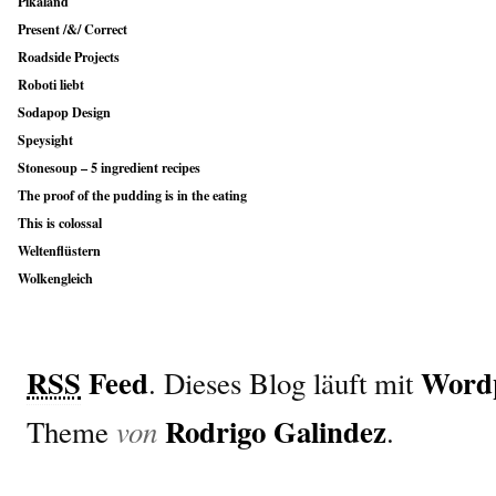
Pikaland
Present /&/ Correct
Roadside Projects
Roboti liebt
Sodapop Design
Speysight
Stonesoup – 5 ingredient recipes
The proof of the pudding is in the eating
This is colossal
Weltenflüstern
Wolkengleich
RSS
Feed
Word
. Dieses Blog läuft mit
Rodrigo Galindez
von
Theme
.