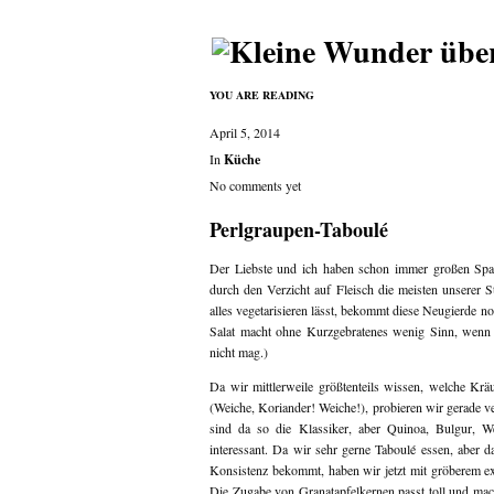
YOU ARE READING
April 5, 2014
In
Küche
No comments yet
Perlgraupen-Taboulé
Der Liebste und ich haben schon immer großen Spaß 
durch den Verzicht auf Fleisch die meisten unserer S
alles vegetarisieren lässt, bekommt diese Neugierde n
Salat macht ohne Kurzgebratenes wenig Sinn, wenn 
nicht mag.)
Da wir mittlerweile größtenteils wissen, welche Krä
(Weiche, Koriander! Weiche!), probieren wir gerade v
sind da so die Klassiker, aber Quinoa, Bulgur, 
interessant. Da wir sehr gerne Taboulé essen, aber 
Konsistenz bekommt, haben wir jetzt mit gröberem exp
Die Zugabe von Granatapfelkernen passt toll und mac