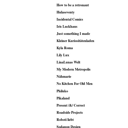
How to be a retronaut
Hulaseventy
Incidental Comics
Iris Luckhaus
Just something I made
Kleiner Kuriositätenladen
Kyla Roma
Lily Lux
LinaLunas Welt
My Modern Metropolis
Nähmarie
No Kitchen For Old Men
Philuko
Pikaland
Present /&/ Correct
Roadside Projects
Roboti liebt
Sodapop Design