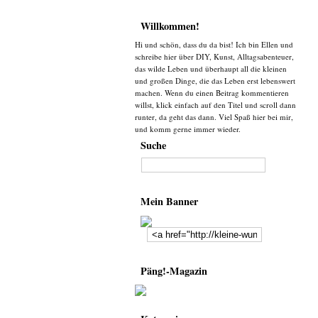
Willkommen!
Hi und schön, dass du da bist! Ich bin Ellen und
schreibe hier über DIY, Kunst, Alltagsabenteuer,
das wilde Leben und überhaupt all die kleinen
und großen Dinge, die das Leben erst lebenswert
machen. Wenn du einen Beitrag kommentieren
willst, klick einfach auf den Titel und scroll dann
runter, da geht das dann. Viel Spaß hier bei mir,
und komm gerne immer wieder.
Suche
Mein Banner
Päng!-Magazin