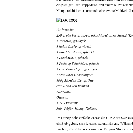
ein paar gefüllten Peppadews und einem Kürbiskäsebr
Menge reicht locker, um noch eine zweite Mahlzeit übr
Ihr braucht:
250 grobe Perlgraupen, gekocht und abgeschreckt (K
3 Tomaten, gewürfelt
1 halbe Gurke, gewürfelt
1 Bund Basilikum, gehackt
1 Bund Minze, gehackt
1 Packung Schafskäse, gehackt
1 rote Zwiebel, fein gewürfelt
Kerne eines Granatapfels
100g Mandelstifte, geröstet
eine Hand voll Rosinen
Balsamico
Olivenöl
1 TL Dijonsenf
Salz, Pfeffer, Honig, Delikata
Im Prinzip sehr einfach: Zuerst die Gurke mit Salz mis
ein Sieb geben, um sie etwas zu entwässern. Während 
machen, alle Zutaten vermischen. Ein paar Stunden du