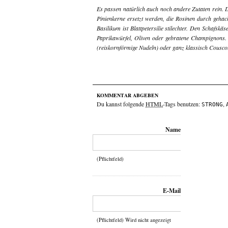
Es passen natürlich auch noch andere Zutaten rein. D
Pinienkerne ersetzt werden, die Rosinen durch gehack
Basilikum ist Blattpetersilie stilechter. Den Schafs
Paprikawürfel, Oliven oder gebratene Champignons. 
(reiskornförmige Nudeln) oder ganz klassisch Cousco
KOMMENTAR ABGEBEN
Du kannst folgende
HTML
-Tags benutzen:
,
STRONG
Name
(Pflichtfeld)
E-Mail
(Pflichtfeld) Wird nicht angezeigt