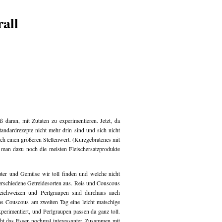
daran, mit Zutaten zu experimentieren. Jetzt, da
tandardrezepte nicht mehr drin sind und sich nicht
och einen größeren Stellenwert. (Kurzgebratenes mit
man dazu noch die meisten Fleischersatzprodukte
uter und Gemüse wir toll finden und welche nicht
erschiedene Getreidesorten aus. Reis und Couscous
Weichweizen und Perlgraupen sind durchaus auch
das Couscous am zweiten Tag eine leicht matschige
erimentiert, und Perlgraupen passen da ganz toll.
ht das Essen nochmal interessanter. Zusammen mit