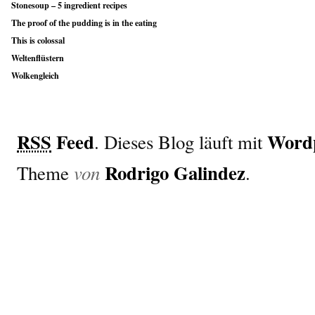
Stonesoup – 5 ingredient recipes
The proof of the pudding is in the eating
This is colossal
Weltenflüstern
Wolkengleich
RSS
Feed
Word
. Dieses Blog läuft mit
Rodrigo Galindez
von
Theme
.