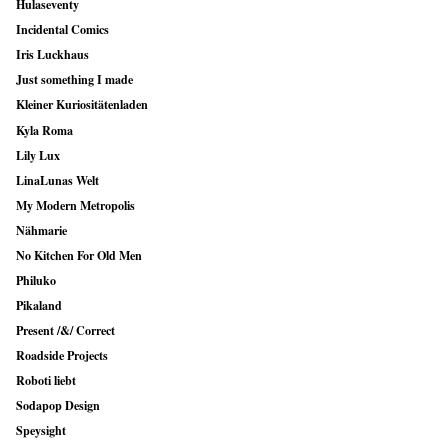
Hulaseventy
Incidental Comics
Iris Luckhaus
Just something I made
Kleiner Kuriositätenladen
Kyla Roma
Lily Lux
LinaLunas Welt
My Modern Metropolis
Nähmarie
No Kitchen For Old Men
Philuko
Pikaland
Present /&/ Correct
Roadside Projects
Roboti liebt
Sodapop Design
Speysight